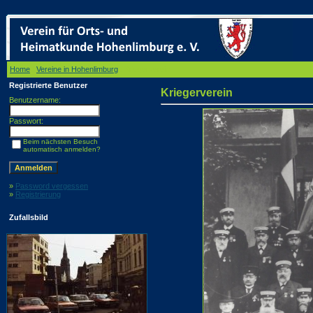
Home
/
Vereine in Hohenlimburg
/ Kriegerverein
Registrierte Benutzer
Kriegerverein
Benutzername:
Passwort:
Beim nächsten Besuch
automatisch anmelden?
»
Password vergessen
»
Registrierung
Zufallsbild