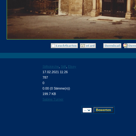
Stiftskirche
,
Stift
,
Elsey
17.02.2021 11:26
787
0
0.00 (0 Stimme(n))
199.7 KB
Sabine Turner