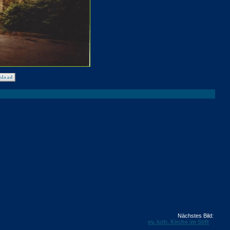
Nächstes Bild:
ev. luth. Kirche im Stift