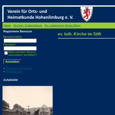
Home
/
Kirchen / Gotteshäuser
/
Ev.-Lutherische Kirche Elsey
/ ev. luth. Kirche im Stift
Registrierte Benutzer
ev. luth. Kirche im Stift
Benutzername:
Passwort:
Beim nächsten Besuch
automatisch anmelden?
»
Password vergessen
»
Registrierung
Zufallsbild