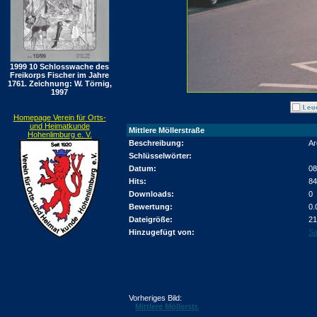
1999 10 Schlosswache des
Freikorps Fischer im Jahre
1761. Zeichnung: W. Törnig,
1997
Homepage Verein für Orts-
und Heimatkunde
Mittlere Möllerstraße
Hohenlimburg e. V.
Beschreibung:
Ar
Schlüsselwörter:
Datum:
08
Hits:
84
Downloads:
0
Bewertung:
0.
Dateigröße:
21
Hinzugefügt von:
Sa
Vorheriges Bild:
Mittlere Möllerstr.