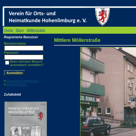
Home
/
Elsey
/
Möllerstraße
/ Mittlere Möllerstraße
Registrierte Benutzer
Mittlere Möllerstraße
Benutzername:
Passwort:
Beim nächsten Besuch
automatisch anmelden?
»
Password vergessen
»
Registrierung
Zufallsbild