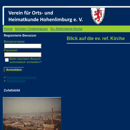
Home
/
Kirchen / Gotteshäuser
/
Ev.-Reformierte Kirche
/ Blick auf die ev. ref. Kirche
Registrierte Benutzer
Blick auf die ev. ref. Kirche
Benutzername:
Passwort:
Beim nächsten Besuch
automatisch anmelden?
»
Password vergessen
»
Registrierung
Zufallsbild