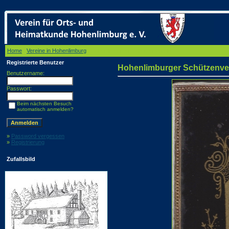
Home
/
Vereine in Hohenlimburg
/ Hohenlimburger Schützenverein
Registrierte Benutzer
Hohenlimburger Schützenve
Benutzername:
Passwort:
Beim nächsten Besuch
automatisch anmelden?
»
Password vergessen
»
Registrierung
Zufallsbild