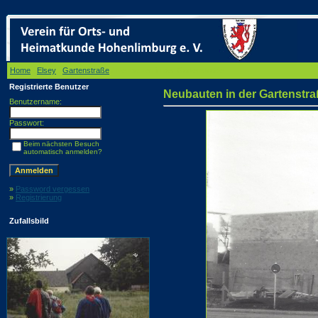
Home
/
Elsey
/
Gartenstraße
/ Neubauten in der Gartenstraße
Registrierte Benutzer
Neubauten in der Gartenstra
Benutzername:
Passwort:
Beim nächsten Besuch
automatisch anmelden?
»
Password vergessen
»
Registrierung
Zufallsbild