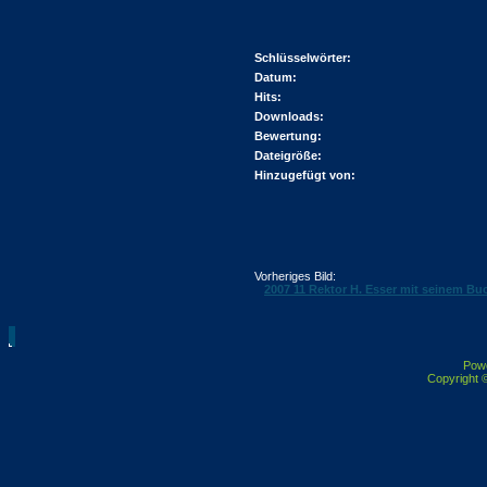
Schlüsselwörter:
Datum:
Hits:
Downloads:
Bewertung:
Dateigröße:
Hinzugefügt von:
Vorheriges Bild:
2007 11 Rektor H. Esser mit seinem B
Pow
Copyright