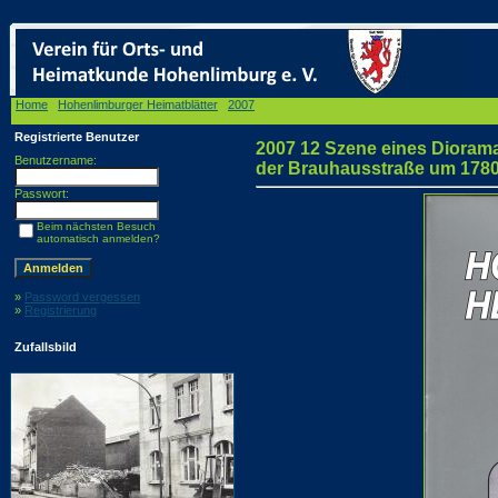
Home
/
Hohenlimburger Heimatblätter
/
2007
/ 2007 12 Szene eines Dioramas von Hubert
Foto: Horst-Peter Höh, 2007
Registrierte Benutzer
2007 12 Szene eines Dioram
Benutzername:
der Brauhausstraße um 1780.
Passwort:
Beim nächsten Besuch
automatisch anmelden?
»
Password vergessen
»
Registrierung
Zufallsbild