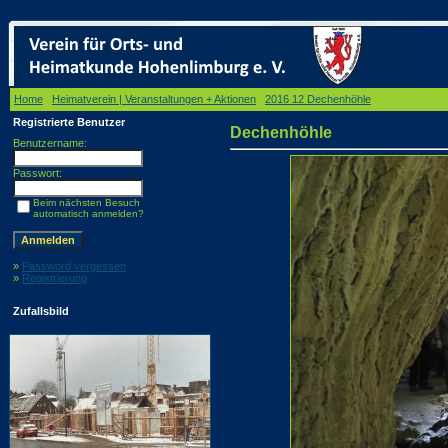
Home
/
Heimatverein | Veranstaltungen + Aktionen
/
2016 12 Dechenhöhle
/ Dechenhöhle
Registrierte Benutzer
Dechenhöhle
Benutzername:
Passwort:
Beim nächsten Besuch
automatisch anmelden?
»
Password vergessen
»
Registrierung
Zufallsbild