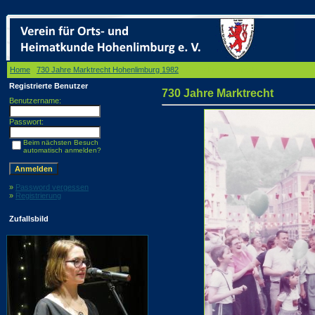
Home
/
730 Jahre Marktrecht Hohenlimburg 1982
/ 730 Jahre Marktrecht
Registrierte Benutzer
730 Jahre Marktrecht
Benutzername:
Passwort:
Beim nächsten Besuch
automatisch anmelden?
»
Password vergessen
»
Registrierung
Zufallsbild