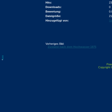
Hits:
23
Downloads:
0
Bewertung:
0.
Dateigröße:
21
Hinzugefügt von:
Sa
Vorheriges Bild:
Zustand nach dem Hochwasser 1975
Pow
Copyright