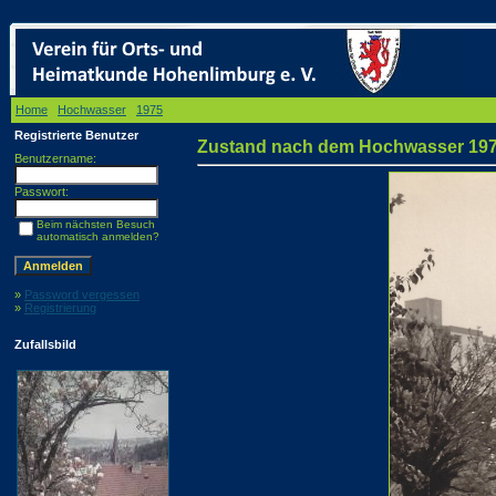
Home
/
Hochwasser
/
1975
/ Zustand nach dem Hochwasser 1975
Registrierte Benutzer
Zustand nach dem Hochwasser 19
Benutzername:
Passwort:
Beim nächsten Besuch
automatisch anmelden?
»
Password vergessen
»
Registrierung
Zufallsbild