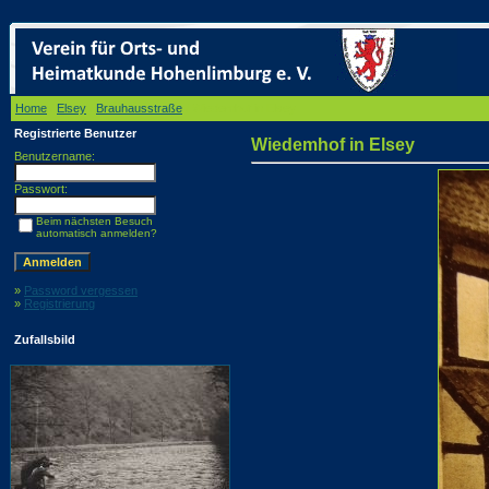
Home
/
Elsey
/
Brauhausstraße
/ Wiedemhof in Elsey
Registrierte Benutzer
Wiedemhof in Elsey
Benutzername:
Passwort:
Beim nächsten Besuch
automatisch anmelden?
»
Password vergessen
»
Registrierung
Zufallsbild