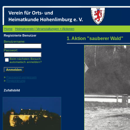
Home
/
Heimatverein | Veranstaltungen + Aktionen
/ 1. Aktion "sauberer Wald"
Registrierte Benutzer
1. Aktion "sauberer Wald"
Benutzername:
Passwort:
Beim nächsten Besuch
automatisch anmelden?
»
Password vergessen
»
Registrierung
Zufallsbild