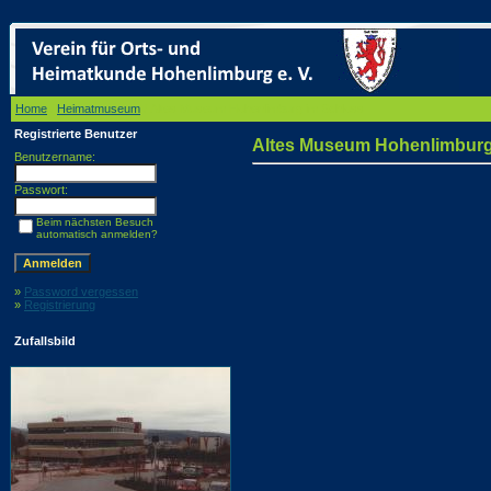
Home
/
Heimatmuseum
/ Altes Museum Hohenlimburg im Schloss
Registrierte Benutzer
Altes Museum Hohenlimburg
Benutzername:
Passwort:
Beim nächsten Besuch
automatisch anmelden?
»
Password vergessen
»
Registrierung
Zufallsbild