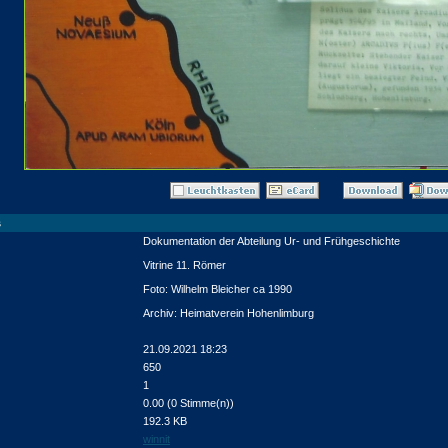
s
Dokumentation der Abteilung Ur- und Frühgeschichte
Vitrine 11. Römer
Foto: Wilhelm Bleicher ca 1990
Archiv: Heimatverein Hohenlimburg
21.09.2021 18:23
650
1
0.00 (0 Stimme(n))
192.3 KB
winnit