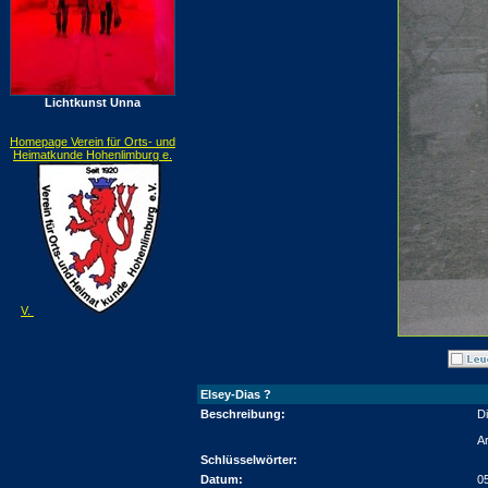
Lichtkunst Unna
Homepage Verein für Orts- und
Heimatkunde Hohenlimburg e.
V.
Elsey-Dias ?
Beschreibung:
D
A
Schlüsselwörter:
Datum:
0