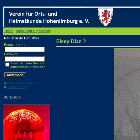
Home
/
noch nicht zugeordnet
/ Elsey-Dias ?
Registrierte Benutzer
Elsey-Dias ?
Benutzername:
Passwort:
Beim nächsten Besuch
automatisch anmelden?
»
Password vergessen
»
Registrierung
Zufallsbild