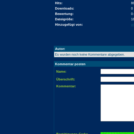
Hits:
8
Downloads:
0
Bewertung:
0
Dateigröße:
1
Hinzugefügt von:
wi
Autor:
Es wurden noch keine Kommentare abgegeben.
Kommentar posten
Name:
Überschrift:
Kommentar: