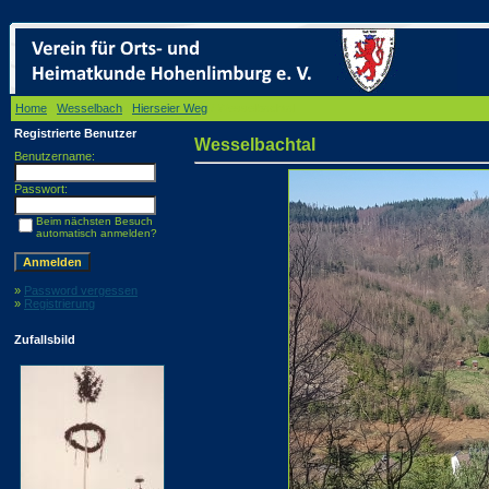
Home
/
Wesselbach
/
Hierseier Weg
/ Wesselbachtal
Registrierte Benutzer
Wesselbachtal
Benutzername:
Passwort:
Beim nächsten Besuch
automatisch anmelden?
»
Password vergessen
»
Registrierung
Zufallsbild