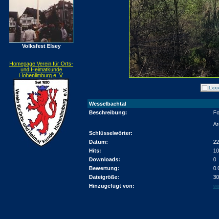
Volksfest Elsey
Homepage Verein für Orts-
und Heimatkunde
Hohenlimburg e. V.
Wesselbachtal
Beschreibung:
Fo
Ar
Schlüsselwörter:
Datum:
22
Hits:
10
Downloads:
0
Bewertung:
0.
Dateigröße:
30
Hinzugefügt von:
wi