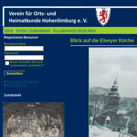
Home
/
Kirchen / Gotteshäuser
/
Ev.-Lutherische Kirche Elsey
/ Blick auf die Elseyer Kirc
Registrierte Benutzer
Blick auf die Elseyer Kirche
Benutzername:
Passwort:
Beim nächsten Besuch
automatisch anmelden?
»
Password vergessen
»
Registrierung
Zufallsbild