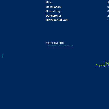
Hits:
9
Downloads:
0
Bewertung:
0
Dateigröße:
2
Hinzugefügt von:
w
Vorheriges Bild:
Elseyer Stiftskirche
Pow
Copyright