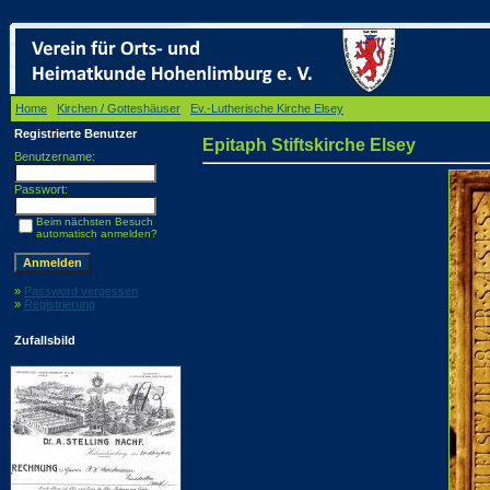
Home
/
Kirchen / Gotteshäuser
/
Ev.-Lutherische Kirche Elsey
/ Epitaph Stiftskirche Elsey
Registrierte Benutzer
Epitaph Stiftskirche Elsey
Benutzername:
Passwort:
Beim nächsten Besuch
automatisch anmelden?
»
Password vergessen
»
Registrierung
Zufallsbild