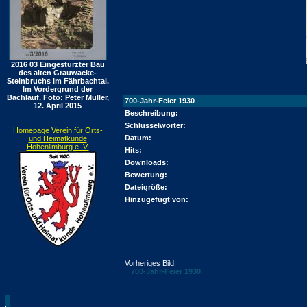
2016 03 Eingestürzter Bau
des alten Grauwacke-
Steinbruchs im Fährbachtal.
Im Vordergrund der
Bachlauf. Foto: Peter Müller,
700-Jahr-Feier 1930
12. April 2015
Beschreibung:
Schlüsselwörter:
Homepage Verein für Orts-
Datum:
und Heimatkunde
Hohenlimburg e. V.
Hits:
Downloads:
Bewertung:
Dateigröße:
Hinzugefügt von:
Vorheriges Bild:
700-Jahr-Feier 1930