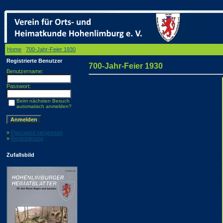
Home
/
700-Jahr-Feier 1930
/ 700-Jahr-Feier 1930
Registrierte Benutzer
700-Jahr-Feier 1930
Benutzername:
Passwort:
Beim nächsten Besuch
automatisch anmelden?
»
Password vergessen
»
Registrierung
Zufallsbild