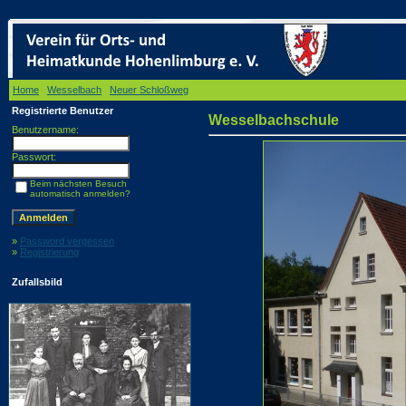
Home
/
Wesselbach
/
Neuer Schloßweg
/ Wesselbachschule
Registrierte Benutzer
Wesselbachschule
Benutzername:
Passwort:
Beim nächsten Besuch
automatisch anmelden?
»
Password vergessen
»
Registrierung
Zufallsbild