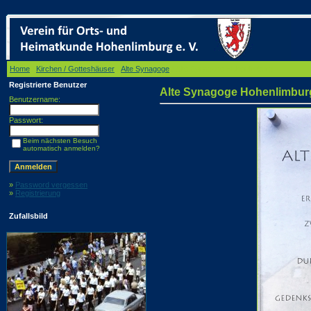
Home
/
Kirchen / Gotteshäuser
/
Alte Synagoge
/ Alte Synagoge Hohenlimburg
Registrierte Benutzer
Alte Synagoge Hohenlimbur
Benutzername:
Passwort:
Beim nächsten Besuch
automatisch anmelden?
»
Password vergessen
»
Registrierung
Zufallsbild