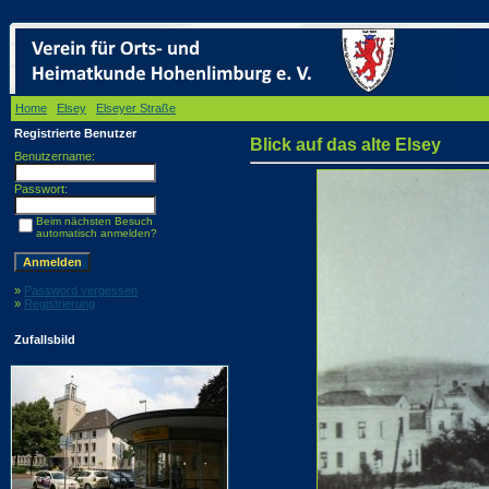
Home
/
Elsey
/
Elseyer Straße
/ Blick auf das alte Elsey
Registrierte Benutzer
Blick auf das alte Elsey
Benutzername:
Passwort:
Beim nächsten Besuch
automatisch anmelden?
»
Password vergessen
»
Registrierung
Zufallsbild