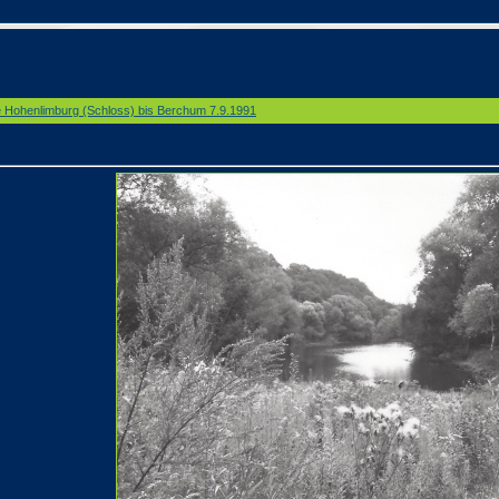
e Hohenlimburg (Schloss) bis Berchum 7.9.1991
/ 1. Etappe