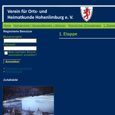
Home
/
Heimatverein | Veranstaltungen + Aktionen
/
Historischer Schnadegang
/
1. Etapp
Registrierte Benutzer
1. Etappe
Benutzername:
Passwort:
Beim nächsten Besuch
automatisch anmelden?
»
Password vergessen
»
Registrierung
Zufallsbild