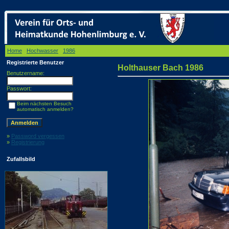
Home
/
Hochwasser
/
1986
/ Holthauser Bach 1986
Registrierte Benutzer
Holthauser Bach 1986
Benutzername:
Passwort:
Beim nächsten Besuch
automatisch anmelden?
»
Password vergessen
»
Registrierung
Zufallsbild