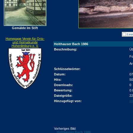
Gemälde Im Stift
Homepage Verein für Orts-
und Heimatkunde
Holthauser Bach 1986
Hohenlimburg e. V.
Beschreibung:
Üb
Fo
Ar
Schlüsselwörter:
Datum:
07
Hits:
50
Downloads:
0
Bewertung:
0.
Dateigröße:
22
Hinzugefügt von:
wi
Vorheriges Bild:
Holthauser Bach 1986