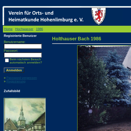
Home
/
Hochwasser
/
1986
/ Holthauser Bach 1986
Registrierte Benutzer
Holthauser Bach 1986
Benutzername:
Passwort:
Beim nächsten Besuch
automatisch anmelden?
»
Password vergessen
»
Registrierung
Zufallsbild