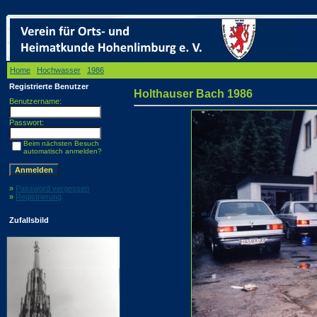
Home
/
Hochwasser
/
1986
/ Holthauser Bach 1986
Registrierte Benutzer
Holthauser Bach 1986
Benutzername:
Passwort:
Beim nächsten Besuch
automatisch anmelden?
»
Password vergessen
»
Registrierung
Zufallsbild