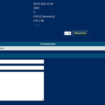
08.02.2022 14:34
3942
0
0.00 (0 Stimme(n))
274.1 KB
winnit
Kommentar:
ben.