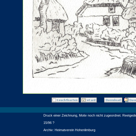
Druck einer Zeichnung, Motiv noch nicht zugeordnet. Reetged
15/96 ?
Archiv: Heimatverein Hohenlimburg