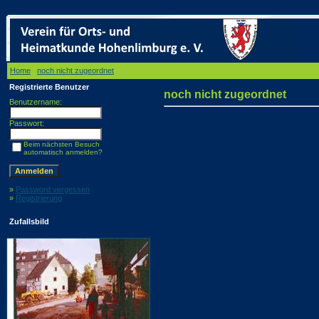
Home
/
noch nicht zugeordnet
/ noch nicht zugeordnet
Registrierte Benutzer
noch nicht zugeordnet
Benutzername:
Passwort:
Beim nächsten Besuch
automatisch anmelden?
»
Password vergessen
»
Registrierung
Zufallsbild