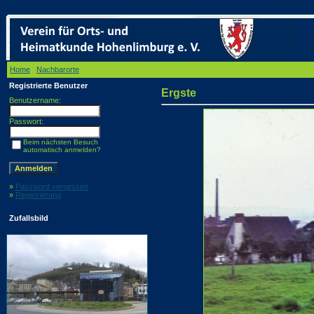
Home
/
Nachbarorte
/ Ergste
Registrierte Benutzer
Ergste
Benutzername:
Passwort:
Beim nächsten Besuch
automatisch anmelden?
»
Password vergessen
»
Registrierung
Zufallsbild