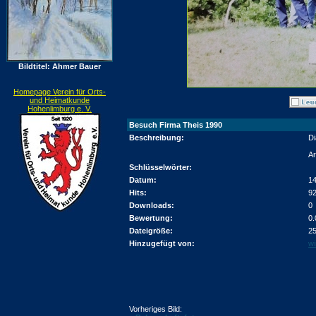
Bildtitel: Ahmer Bauer
Homepage Verein für Orts-
und Heimatkunde
Hohenlimburg e. V.
Besuch Firma Theis 1990
Beschreibung:
Di
Ar
Schlüsselwörter:
Datum:
14
Hits:
9
Downloads:
0
Bewertung:
0.
Dateigröße:
25
Hinzugefügt von:
wi
Vorheriges Bild: