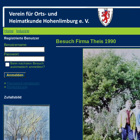
Home
/
Industrie
/ Besuch Firma Theis 1990
Registrierte Benutzer
Besuch Firma Theis 1990
Benutzername:
Passwort:
Beim nächsten Besuch
automatisch anmelden?
»
Password vergessen
»
Registrierung
Zufallsbild