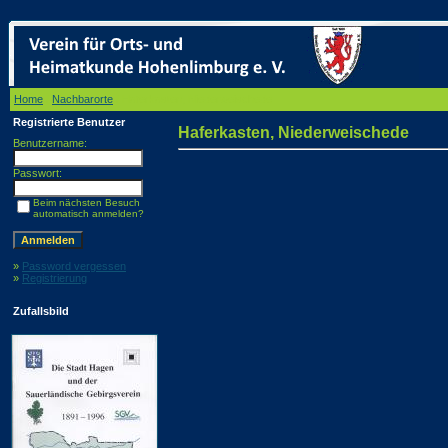
Home
/
Nachbarorte
/ Haferkasten, Niederweischede
Registrierte Benutzer
Haferkasten, Niederweischede
Benutzername:
Passwort:
Beim nächsten Besuch
automatisch anmelden?
»
Password vergessen
»
Registrierung
Zufallsbild