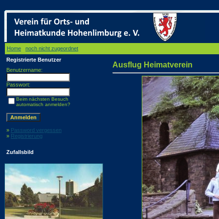
Home
/
noch nicht zugeordnet
/ Ausflug Heimatverein
Registrierte Benutzer
Ausflug Heimatverein
Benutzername:
Passwort:
Beim nächsten Besuch
automatisch anmelden?
»
Password vergessen
»
Registrierung
Zufallsbild