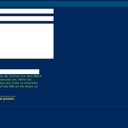
Sie die Zeichen aus dem Bild in
 darunter ein. Wenn Sie
ben den Code zu erkennen,
auf das Bild um ein neues zu