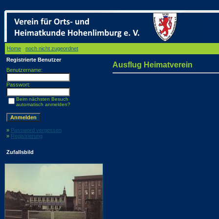
Home
/
noch nicht zugeordnet
/ Ausflug Heimatverein
Registrierte Benutzer
Ausflug Heimatverein
Benutzername:
Passwort:
Beim nächsten Besuch
automatisch anmelden?
»
Password vergessen
»
Registrierung
Zufallsbild