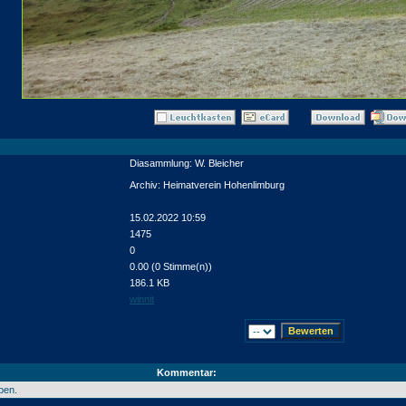
Diasammlung: W. Bleicher
Archiv: Heimatverein Hohenlimburg
15.02.2022 10:59
1475
0
0.00 (0 Stimme(n))
186.1 KB
winnit
Kommentar:
ben.