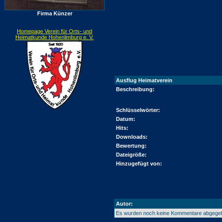
Firma Künzer
Homepage Verein für Orts- und
Heimatkunde Hohenlimburg e. V.
Ausflug Heimatverein
Beschreibung:
Schlüsselwörter:
Datum:
Hits:
Downloads:
Bewertung:
Dateigröße:
Hinzugefügt von:
Autor:
Es wurden noch keine Kommentare abgege