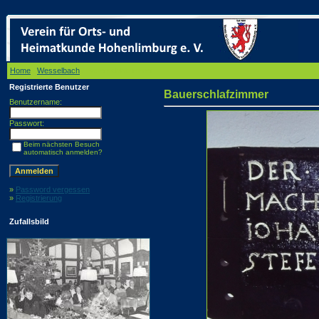
Home
/
Wesselbach
/ Bauerschlafzimmer
Registrierte Benutzer
Bauerschlafzimmer
Benutzername:
Passwort:
Beim nächsten Besuch
automatisch anmelden?
»
Password vergessen
»
Registrierung
Zufallsbild