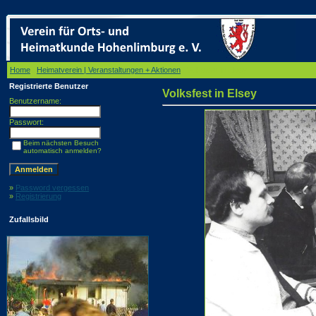
Home
/
Heimatverein | Veranstaltungen + Aktionen
/ Volksfest in Elsey
Registrierte Benutzer
Volksfest in Elsey
Benutzername:
Passwort:
Beim nächsten Besuch
automatisch anmelden?
»
Password vergessen
»
Registrierung
Zufallsbild