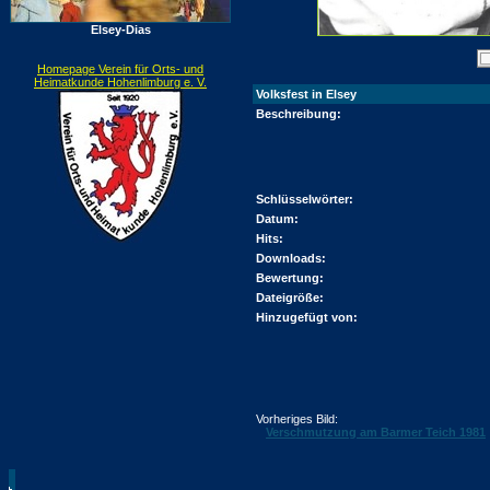
Elsey-Dias
Homepage Verein für Orts- und
Heimatkunde Hohenlimburg e. V.
Volksfest in Elsey
Beschreibung:
Schlüsselwörter:
Datum:
Hits:
Downloads:
Bewertung:
Dateigröße:
Hinzugefügt von:
Vorheriges Bild:
Verschmutzung am Barmer Teich 1981