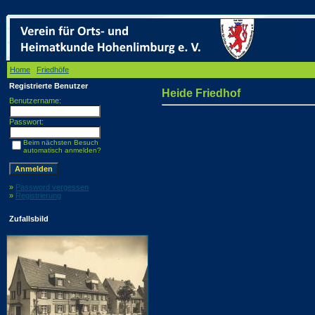
Home
/
Friedhöfe
/ Heide Friedhof
Registrierte Benutzer
Heide Friedhof
Benutzername:
Passwort:
Beim nächsten Besuch
automatisch anmelden?
»
Password vergessen
»
Registrierung
Zufallsbild