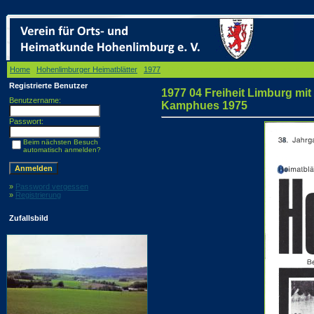
Home
/
Hohenlimburger Heimatblätter
/
1977
/ 1977 04 Freiheit Limburg mit Lennebrücke
Registrierte Benutzer
1977 04 Freiheit Limburg mi
Benutzername:
Kamphues 1975
Passwort:
Beim nächsten Besuch
automatisch anmelden?
»
Password vergessen
»
Registrierung
Zufallsbild