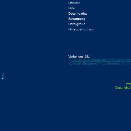
Datum:
Hits:
Downloads:
Bewertung:
Dateigröße:
Hinzugefügt von:
Vorheriges Bild:
1977 03 Ausschnitt aus dem Flaschenet
Korn der Brennerei Fritz Oberhoff, Hoh
Pow
Copyright