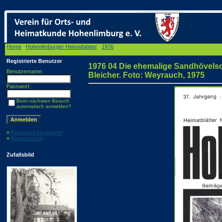
Home
/
Hohenlimburger Heimatblätter
/
1976
/ 1976 04 Die ehemalige Sandhövelsche Roll
1975
Registrierte Benutzer
1976 04 Die ehemalige Sandhövelsc
Benutzername:
Bleicher. Foto: Weyrauch, 1975
Passwort:
Beim nächsten Besuch
automatisch anmelden?
»
Password vergessen
»
Registrierung
Zufallsbild