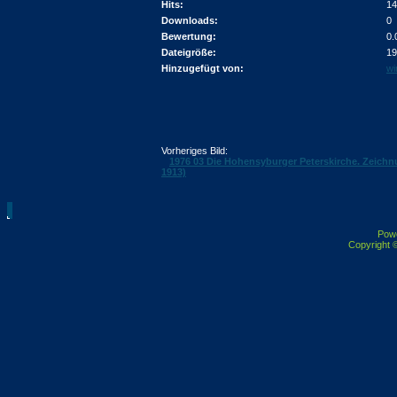
Hits:
14
Downloads:
0
Bewertung:
0.
Dateigröße:
19
Hinzugefügt von:
wi
Vorheriges Bild:
1976 03 Die Hohensyburger Peterskirche. Zeichn
1913)
Pow
Copyright