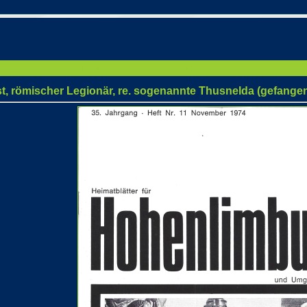
 Legionär, re. sogenannte Thusnelda (gefangene Germanin)
rst, römischer Legionär, re. sogenannte Thusnelda (gefang