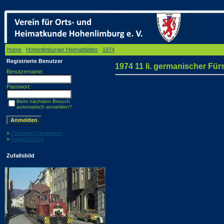
Home
/
Hohenlimburger Heimatblätter
/
1974
/ 1974 11 li. germanischer Fürst, römischer
Registrierte Benutzer
1974 11 li. germanischer Fü
Benutzername:
Passwort:
Beim nächsten Besuch
automatisch anmelden?
»
Password vergessen
»
Registrierung
Zufallsbild