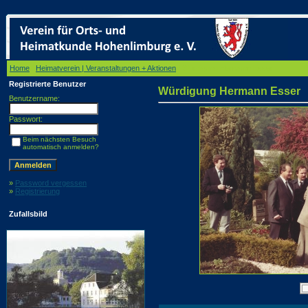
Home
/
Heimatverein | Veranstaltungen + Aktionen
/ Würdigung Hermann Esser
Registrierte Benutzer
Würdigung Hermann Esser
Benutzername:
Passwort:
Beim nächsten Besuch
automatisch anmelden?
»
Password vergessen
»
Registrierung
Zufallsbild