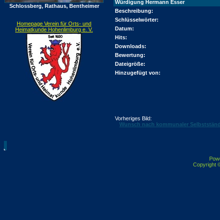
Würdigung Hermann Esser
Schlossberg, Rathaus, Bentheimer
Beschreibung:
Schlüsselwörter:
Homepage Verein für Orts- und
Datum:
Heimatkunde Hohenlimburg e. V.
Hits:
Downloads:
Bewertung:
Dateigröße:
Hinzugefügt von:
Vorheriges Bild:
Wunsch nach kommunaler Selbstständi
Pow
Copyright