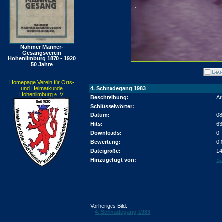
Nahmer Männer-
Gesangsverein
Hohenlimburg 1870 - 1920
50 Jahre
Homepage Verein für Orts-
und Heimatkunde
4. Schnadegang 1983
Hohenlimburg e. V.
Beschreibung:
Ar
Schlüsselwörter:
Datum:
08
Hits:
63
Downloads:
0
Bewertung:
0.
Dateigröße:
14
Hinzugefügt von:
Sa
Vorheriges Bild:
4. Schnadegang 1983