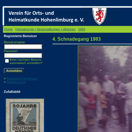
Home
/
Heimatverein | Veranstaltungen + Aktionen
/
1983
/ 4. Schnadegang 1983
Registrierte Benutzer
4. Schnadegang 1983
Benutzername:
Passwort:
Beim nächsten Besuch
automatisch anmelden?
»
Password vergessen
»
Registrierung
Zufallsbild