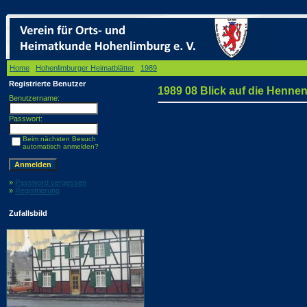
Home
/
Hohenlimburger Heimatblätter
/
1989
/ 1989 08 Blick auf die Hennener Dorfkirch
Registrierte Benutzer
1989 08 Blick auf die Henne
Benutzername:
Passwort:
Beim nächsten Besuch
automatisch anmelden?
»
Password vergessen
»
Registrierung
Zufallsbild