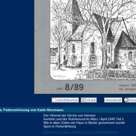
che. Federzeichnung von Karin Hinzmann.
Der Himmel der Kirche von Hennen
Iserlohn und der Ruhrkessel im März / April 1945 Teil 3
Wie in alten Zeiten ein Haus in Besitz genommen wurde
Sport in Hohenlimburg
Bernhard Rodeck
,
Jürgen Kramer
,
Wilhelm Bleicher