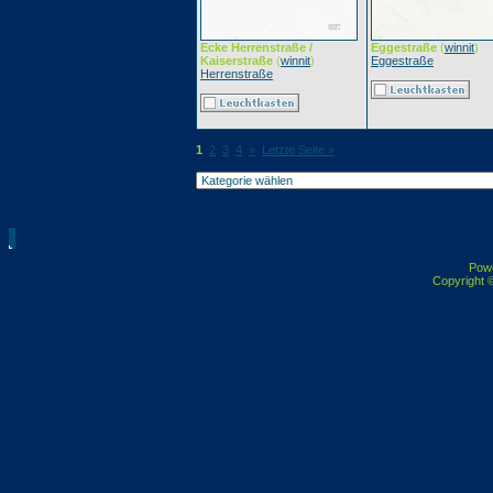
Ecke Herrenstraße /
Eggestraße
(
winnit
)
Kaiserstraße
(
winnit
)
Eggestraße
Herrenstraße
1
2
3
4
»
Letzte Seite »
Pow
Copyright