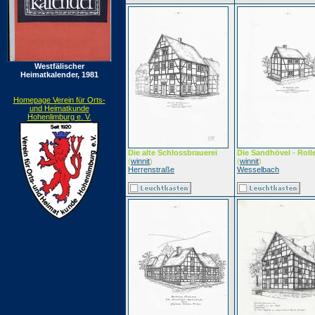
Westfälischer
Heimatkalender, 1981
Homepage Verein für Orts-
und Heimatkunde
Hohenlimburg e. V.
Die alte Schlossbrauerei
Die Sandhövel - Roll
(
winnit
)
(
winnit
)
Herrenstraße
Wesselbach