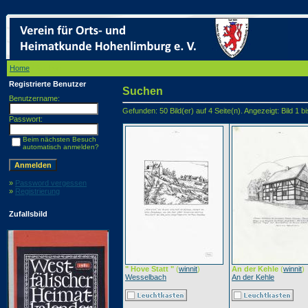
Home
/ Suchen
Registrierte Benutzer
Suchen
Benutzername:
Gefunden: 50 Bild(er) auf 4 Seite(n). Angezeigt: Bild 1 bi
Passwort:
Beim nächsten Besuch
automatisch anmelden?
»
Password vergessen
»
Registrierung
Zufallsbild
" Hove Statt "
(
winnit
)
An der Kehle
(
winnit
)
Wesselbach
An der Kehle