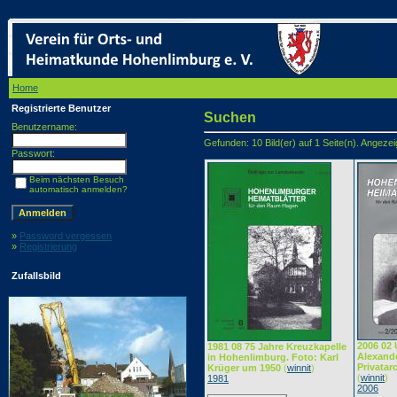
Home
/ Suchen
Registrierte Benutzer
Suchen
Benutzername:
Gefunden: 10 Bild(er) auf 1 Seite(n). Angezeigt
Passwort:
Beim nächsten Besuch
automatisch anmelden?
»
Password vergessen
»
Registrierung
Zufallsbild
2006 02 
1981 08 75 Jahre Kreuzkapelle
Alexande
in Hohenlimburg. Foto: Karl
Privatar
Krüger um 1950
(
winnit
)
(
winnit
)
1981
2006