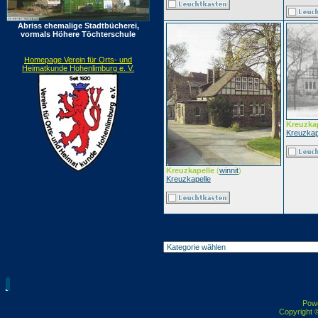
Abriss ehemalige Stadtbücherei,
vormals Höhere Töchterschule
Homepage Verein für Orts- und
Heimatkunde Hohenlimburg e. V.
Kreuzka
Kreuzkap
Kreuzkapelle
(
winnit
)
Kreuzkapelle
Pow
Copyright