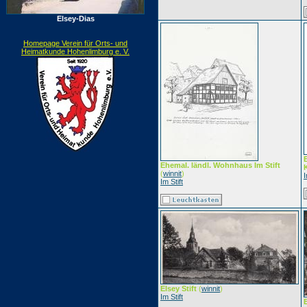
Elsey-Dias
Homepage Verein für Orts- und
Heimatkunde Hohenlimburg e. V.
Ehemal. ländl. Wohnhaus Im Stift
K
(
winnit
)
I
Im Stift
Elsey Stift
(
winnit
)
Im Stift
E