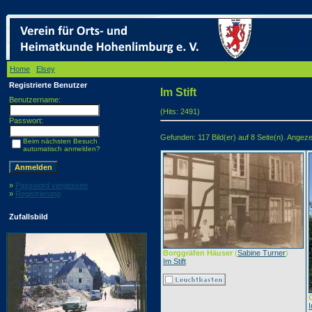
Home
/
Elsey
/ Im Stift
Registrierte Benutzer
Im Stift
Benutzername:
(Hits: 2491)
Passwort:
Gefunden: 117 Bild(er) auf 8 Seite(n). Angezei
Beim nächsten Besuch
automatisch anmelden?
»
Password vergessen
»
Registrierung
Zufallsbild
Borggräfen Häuser
(
Sabine Turner
)
Im Stift
I