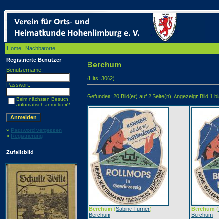
Home
/
Nachbarorte
/ Berchum
Registrierte Benutzer
Berchum
Benutzername:
(Hits: 3062)
Passwort:
Gefunden: 20 Bild(er) auf 2 Seite(n). Angezeigt: Bild 1 bi
Beim nächsten Besuch
automatisch anmelden?
»
Password vergessen
»
Registrierung
Zufallsbild
Berchum
(
Sabine Turner
)
Berchum
(
Berchum
Berchum