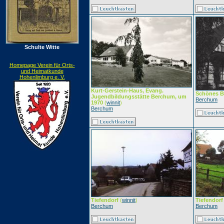
Schulte Witte
Homepage Verein für Orts-
und Heimatkunde
Hohenlimburg e. V.
Kurt-Gerstein-Haus, Evang.
Schönes 
Jugendbildungsstätte Berchum, um
Berchum
1970
(
winnit
)
Berchum
Tiefendorf
(
winnit
)
Tiefendorf
Berchum
Berchum