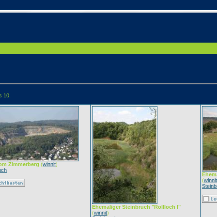
s 10.
vom Zimmerberg
(
winnit
)
uch
Ehema
(
winnit
Stein
Ehemaliger Steinbruch "Rollloch I"
(
winnit
)