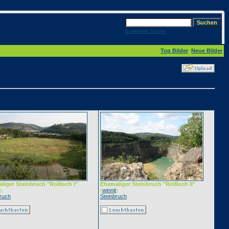
Erweiterte Suche
Top Bilder
Neue Bilder
liger Steinbruch "Rollloch I"
Ehemaliger Steinbruch "Rollloch II"
)
(
winnit
)
bruch
Steinbruch