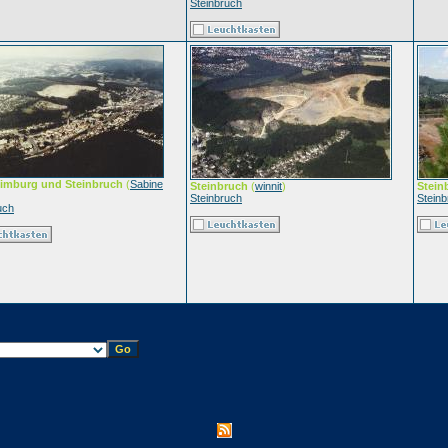
Steinbruch
imburg und Steinbruch
(
Sabine
Steinbruch
(
winnit
)
Stein
Steinbruch
Stein
uch