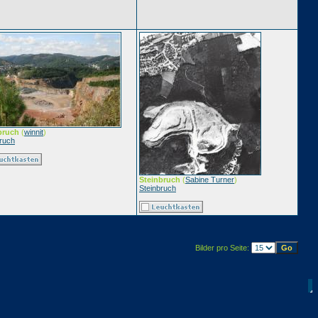
bruch
(
winnit
)
bruch
Steinbruch
(
Sabine Turner
)
Steinbruch
Bilder pro Seite: