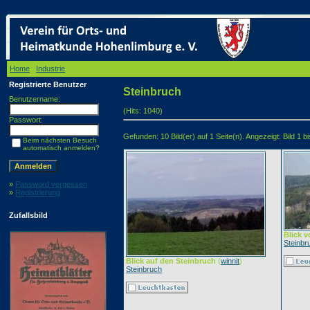
Home
/
Industrie
/ Steinbruch
Registrierte Benutzer
Steinbruch
Benutzername:
(Hits: 1040)
Passwort:
Gefunden: 10 Bild(er) auf 1 Seite(n). Angezeigt: Bild 1 bi
Beim nächsten Besuch
automatisch anmelden?
»
Password vergessen
»
Registrierung
Zufallsbild
Blick 
Steinbr
Blick auf den Steinbruch
(
winnit
)
Steinbruch