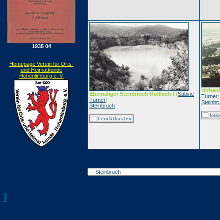
1935 04
Homepage Verein für Orts-
und Heimatkunde
Hohenlimburg e. V.
Hohenl
Ehemaliger Steinbruch Rollloch I
(
Sabine
Turner
)
Turner
)
Steinbr
Steinbruch