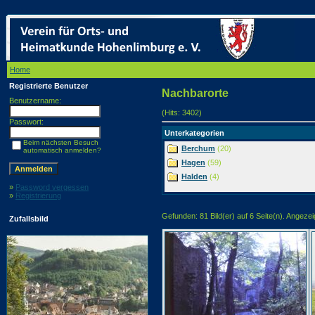
Home
/ Nachbarorte
Registrierte Benutzer
Nachbarorte
Benutzername:
(Hits: 3402)
Passwort:
Unterkategorien
Beim nächsten Besuch
Berchum
(20)
automatisch anmelden?
Hagen
(59)
Halden
(4)
»
Password vergessen
»
Registrierung
Gefunden: 81 Bild(er) auf 6 Seite(n). Angezeig
Zufallsbild