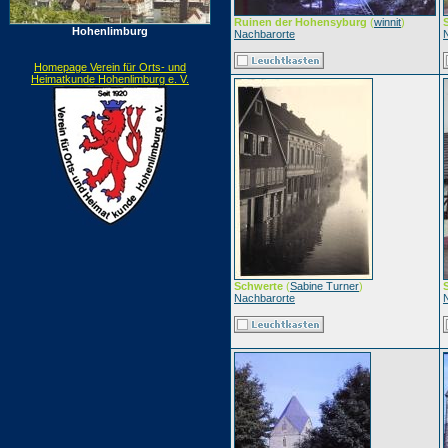
Ruinen der Hohensyburg
(
winnit
)
Hohenlimburg
Nachbarorte
Homepage Verein für Orts- und
Heimatkunde Hohenlimburg e. V.
Schwerte
(
Sabine Turner
)
Nachbarorte