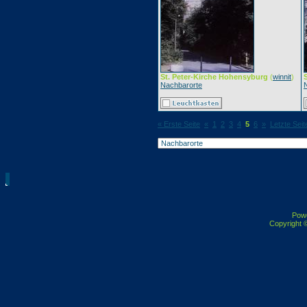
St. Peter-Kirche Hohensyburg
(
winnit
)
Nachbarorte
« Erste Seite
«
1
2
3
4
5
6
»
Letzte Seit
Pow
Copyright