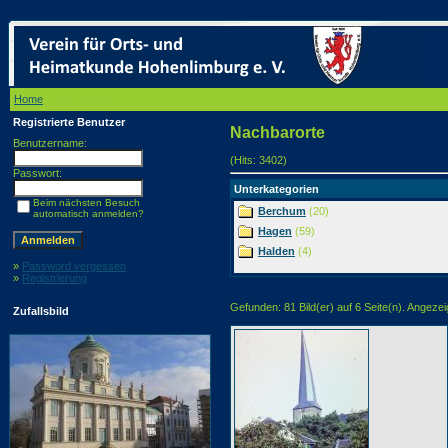
Home
/ Nachbarorte
Registrierte Benutzer
Nachbarorte
Benutzername:
(Hits: 3402)
Passwort:
Unterkategorien
Beim nächsten Besuch
Berchum
(20)
automatisch anmelden?
Hagen
(59)
Halden
(4)
»
Password vergessen
»
Registrierung
Gefunden: 81 Bild(er) auf 6 Seite(n). Angezeig
Zufallsbild