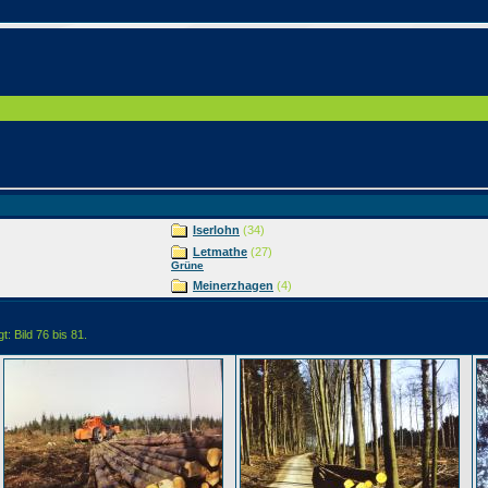
Iserlohn
(34)
Letmathe
(27)
Grüne
Meinerzhagen
(4)
t: Bild 76 bis 81.