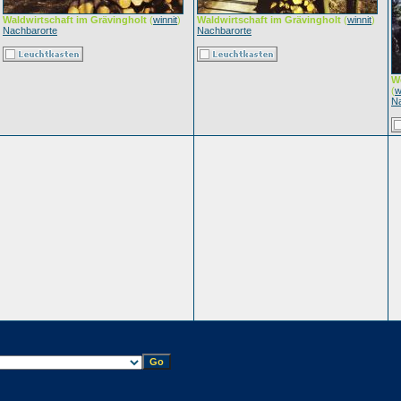
Waldwirtschaft im Grävingholt
(
winnit
)
Waldwirtschaft im Grävingholt
(
winnit
)
Nachbarorte
Nachbarorte
W
(
w
N