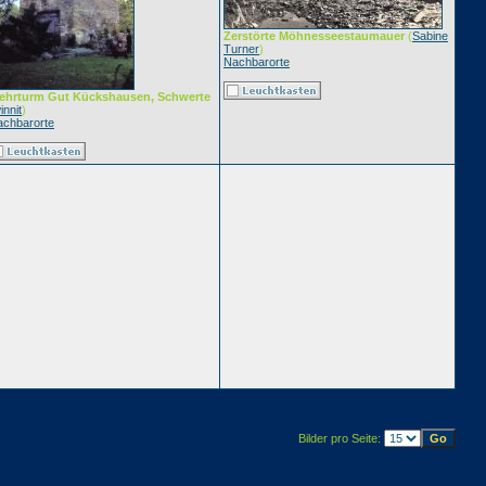
Zerstörte Möhnesseestaumauer
(
Sabine
Turner
)
Nachbarorte
ehrturm Gut Kückshausen, Schwerte
innit
)
achbarorte
Bilder pro Seite: