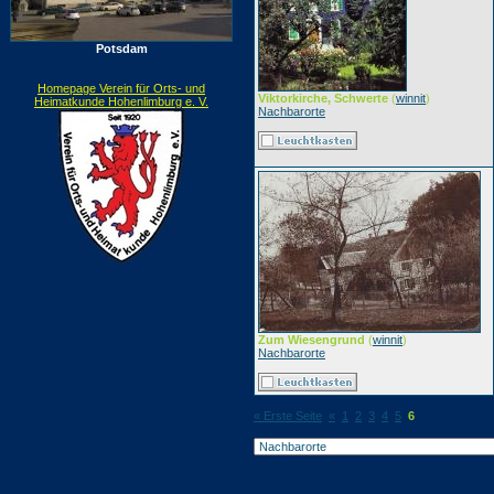
Potsdam
Homepage Verein für Orts- und
Viktorkirche, Schwerte
(
winnit
)
Heimatkunde Hohenlimburg e. V.
Nachbarorte
Zum Wiesengrund
(
winnit
)
Nachbarorte
« Erste Seite
«
1
2
3
4
5
6