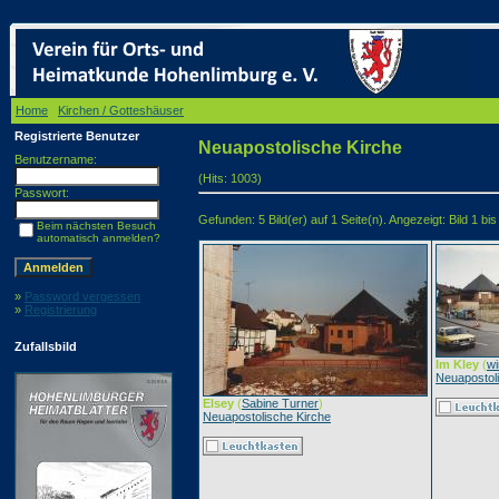
Home
/
Kirchen / Gotteshäuser
/ Neuapostolische Kirche
Registrierte Benutzer
Neuapostolische Kirche
Benutzername:
(Hits: 1003)
Passwort:
Gefunden: 5 Bild(er) auf 1 Seite(n). Angezeigt: Bild 1 bis
Beim nächsten Besuch
automatisch anmelden?
»
Password vergessen
»
Registrierung
Zufallsbild
Im Kley
(
wi
Neuapostol
Elsey
(
Sabine Turner
)
Neuapostolische Kirche