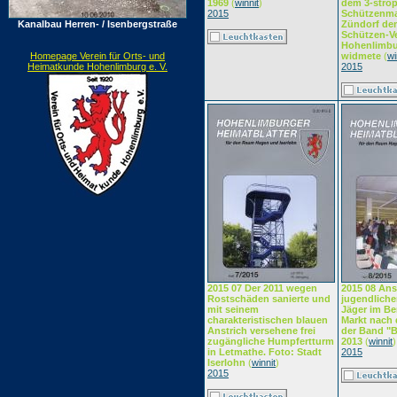
1969
(
winnit
)
dem 3-stro
2015
Schützenma
Kanalbau Herren- / Isenbergstraße
Zündorf de
Schützen-Ver
Hohenlimbur
Homepage Verein für Orts- und
widmete
(
wi
Heimatkunde Hohenlimburg e. V.
2015
2015 07 Der 2011 wegen
2015 08 Ans
Rostschäden sanierte und
jugendlich
mit seinem
Jäger im Ber
charakteristischen blauen
Markt nach 
Anstrich versehene frei
der Band "B
zugängliche Humpfertturm
2013
(
winnit
)
in Letmathe. Foto: Stadt
2015
Iserlohn
(
winnit
)
2015