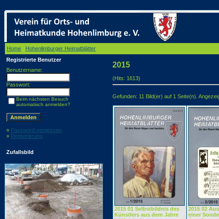
Home
/
Hohenlimburger Heimatblätter
/ 2015
Registrierte Benutzer
2015
Benutzername:
(Hits: 1613)
Passwort:
Gefunden: 11 Bild(er) auf 1 Seite(n). Angezeigt
Beim nächsten Besuch
automatisch anmelden?
»
Password vergessen
»
Registrierung
Zufallsbild
2015 01 Selbstbildnis des
2015 02 Aus
Künstlers aus dem Jahre
einer Sonde