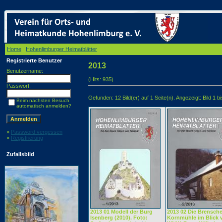
Home
/
Hohenlimburger Heimatblätter
/ 2013
Registrierte Benutzer
2013
Benutzername:
(Hits: 935)
Passwort:
Gefunden: 12 Bild(er) auf 1 Seite(n). Angezeigt: Bild 1 bi
Beim nächsten Besuch
automatisch anmelden?
»
Password vergessen
»
Registrierung
Zufallsbild
2013 01 Modell der Burg
2013 02 Die Brensche
Isenberg (2010). Foto:
Kornmühle im Blick 