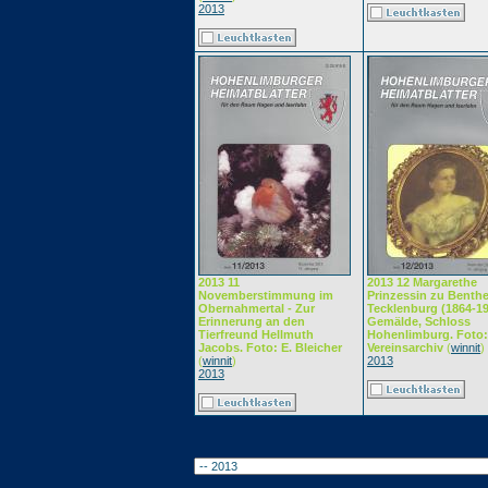
2013
2013 11
2013 12 Margarethe
Novemberstimmung im
Prinzessin zu Benth
Obernahmertal - Zur
Tecklenburg (1864-19
Erinnerung an den
Gemälde, Schloss
Tierfreund Hellmuth
Hohenlimburg. Foto:
Jacobs. Foto: E. Bleicher
Vereinsarchiv
(
winnit
)
(
winnit
)
2013
2013