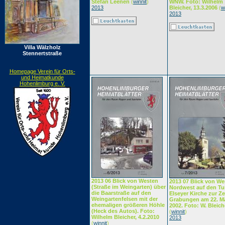
Stefan Leenen
(
winnit
)
WNW. Foto: Wilhelm
2013
Bleicher, 13.3.2006
(
w
2013
Villa Wälzholz
Stennertstraße
Homepage Verein für Orts-
und Heimatkunde
Hohenlimburg e. V.
2013 06 Blick von Westen
2013 07 Blick von We
(Straße im Weingarten) über
Nordwest auf den Tu
die Baarstraße auf den
Elseyer Kirche zur Ze
Weingartenfelsen mit der
Grabungen am 22. M
ehemaligen größeren Höhle
2002. Foto: W. Bleich
(Heck des Autos). Foto:
(
winnit
)
Wilhelm Bleicher, 4.2.2010
2013
(
winnit
)